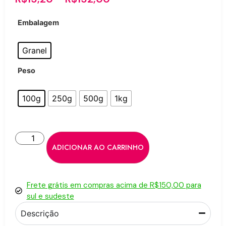
Embalagem
Granel
Peso
100g
250g
500g
1kg
ADICIONAR AO CARRINHO
Frete grátis em compras acima de R$150,00 para
sul e sudeste
Descrição