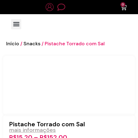
0
Início
/
Snacks
/ Pistache Torrado com Sal
Pistache Torrado com Sal
mais informações
R$
15,20
–
R$
152,00