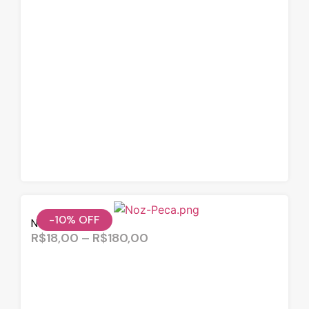
-10%
OFF
Noz Pecã
R$
18,00
–
R$
180,00