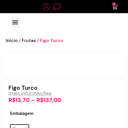
0
Início
/
Frutas
/ Figo Turco
Figo Turco
mais informações
R$
13,70
–
R$
137,00
Embalagem