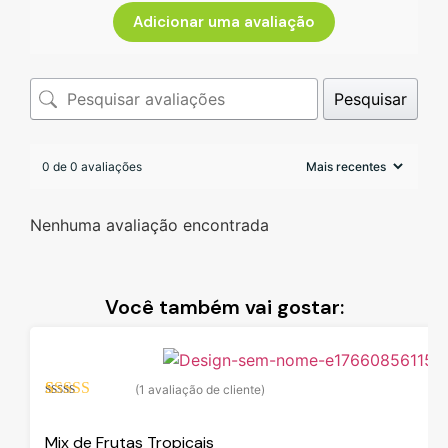
Adicionar uma avaliação
Pesquisar
0 de 0 avaliações
Nenhuma avaliação encontrada
Você também vai gostar:
(
1
avaliação de cliente)
Avaliado
1
como
5.00
de
Mix de Frutas Tropicais
5, com