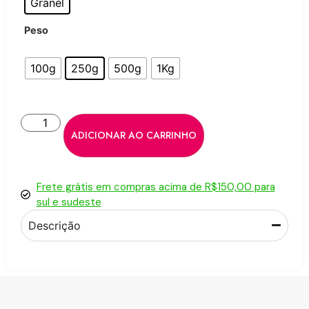
Granel
Peso
100g
250g
500g
1Kg
ADICIONAR AO CARRINHO
Frete grátis em compras acima de R$150,00 para
sul e sudeste
Descrição