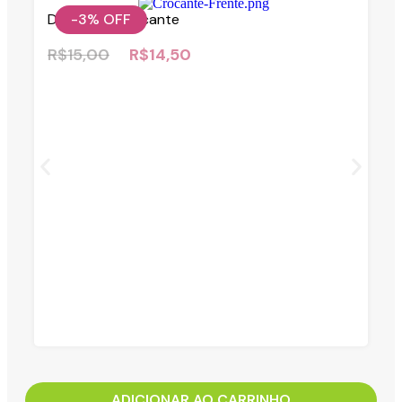
-3%
OFF
Drageado Crocante
R$
15,00
R$
14,50
ADICIONAR AO CARRINHO