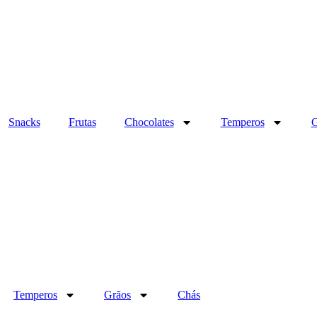
Snacks
Frutas
Chocolates
Temperos
G
Temperos
Grãos
Chás