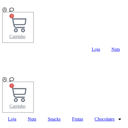
Ir
para
o
0
conteúdo
Carrinho
Loja
Nuts
0
Carrinho
Loja
Nuts
Snacks
Frutas
Chocolates