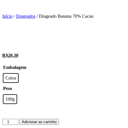
Início
/
Drageados
/ Drageado Banana 70% Cacau
O
R$
20,30
preço
O
original
preço
Embalagem
era:
atual
R$21,40.
é:
Caixa
R$20,30.
Peso
100g
Drageado
Adicionar ao carrinho
Banana