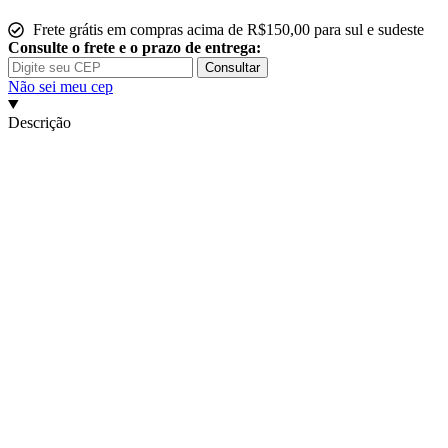
70%
Cacau
Frete grátis em compras acima de R$150,00 para sul e sudeste
quantidade
Consulte o frete e o prazo de entrega:
Consultar
Não sei meu cep
Descrição