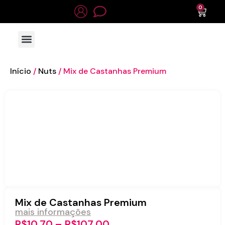
0
Início
/
Nuts
/ Mix de Castanhas Premium
Mix de Castanhas Premium
mais informações
R$
10,70
–
R$
107,00