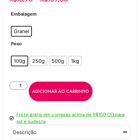
Embalagem
Granel
Peso
100g
250g
500g
1kg
ADICIONAR AO CARRINHO
Frete grátis em compras acima de R$150,00 para
sul e sudeste
Descrição