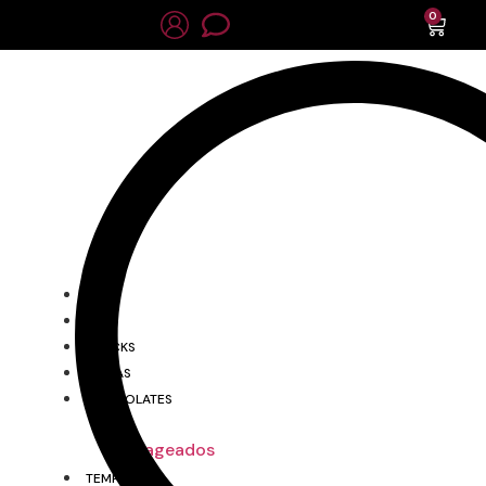
0
LOJA
NUTS
SNACKS
FRUTAS
CHOCOLATES
Drageados
TEMPEROS