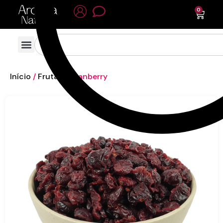
0
Início
/
Frutas
/ Cranberry