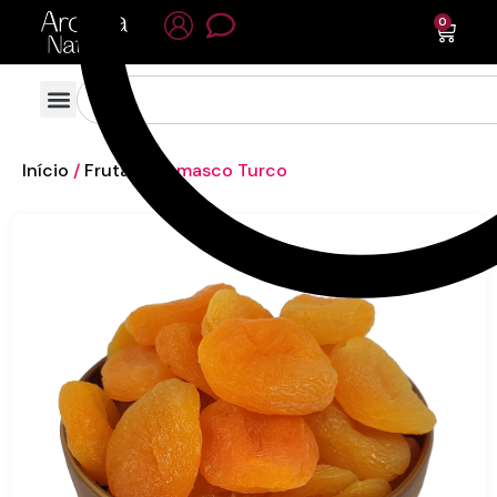
0
Início
/
Frutas
/ Damasco Turco