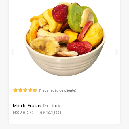
(
1
avaliação de cliente)
Avaliado
1
como
5.00
Mix de Frutas Tropicais
de 5, com
baseado
R$
28,20
–
R$
141,00
em
avaliação
de cliente