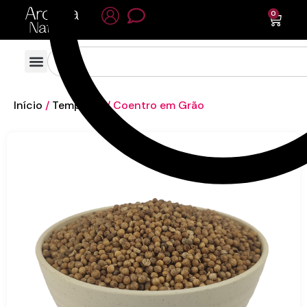
0
Início
/
Temperos
/ Coentro em Grão