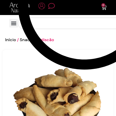
0
Início
/
Snacks
/ Beliscão