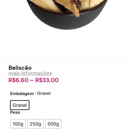
Beliscão
mais informações
R$
6,60
–
R$
33,00
: Granel
Embalagem
Granel
Peso
100g
250g
500g